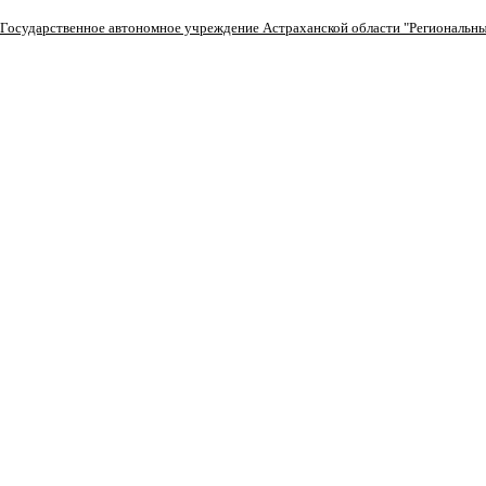
Перейти
к
Государственное автономное учреждение Астраханской области "Региональны
содержимому