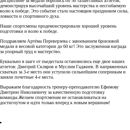
дисциплине за медали боролись по 50 талантливых атлетов,
демонстрируя высочайший уровень мастерства и несгибаемую
волю к победе. Это событие стало настоящим праздником силы,
ловкости и спортивного духа.
Наши спортсмены продемонстрировали хороший уровень
подготовки и волю к победе.
Поздравляем Артёма Переверзева с завоеванием бронзовой
медали в весовой категории до 60 кг! Это заслуженная награда
за упорный труд и мастерство.
Буквально в шаге от пьедестала остановились еще двое наших
атлетов: Дмитрий Скляров и Муслим Гаджиев. В напряженных
схватках за 3-е место они уступили сильнейшим соперникам и
заняли почетные 4-е места.
Выражаем благодарность тренеру-преподавателю Ефимову
Дмитрию Николаевичу за качественную подготовку
команды.Желаем спортсменам не останавливаться на
достигнутом и идти только вперед к новым вершинам!